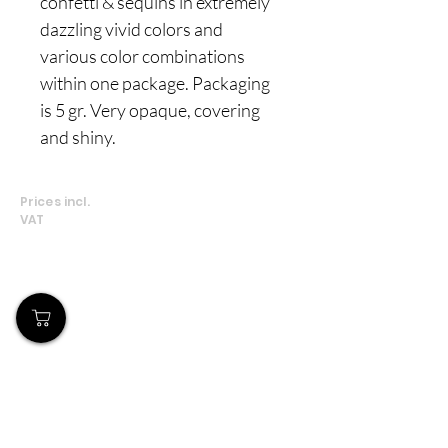
confetti & sequins in extremely
dazzling vivid colors and
various color combinations
within one package. Packaging
is 5 gr. Very opaque, covering
and shiny.
Prices incl.
VAT
Το Κατάστημά μας
Δημοσθένη Βουτήρα 11, Κύπρος, Λεμεσός
Δευτέρα-Παρασκευή: 9 π.μ.-6 μ.μ
Τηλ:
+357 99490781