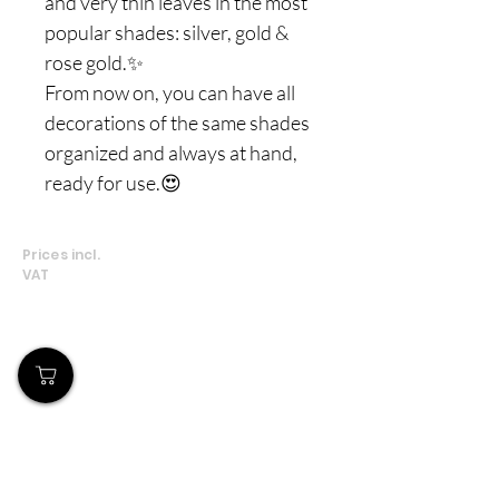
and very thin leaves in the most
popular shades: silver, gold &
rose gold.✨
From now on, you can have all
decorations of the same shades
organized and always at hand,
ready for use.😍
Prices incl.
VAT
Το Κατάστημά μας
Δημοσθένη Βουτήρα 11, Κύπρος, Λεμεσός
Δευτέρα-Παρασκευή: 9 π.μ.-6 μ.μ