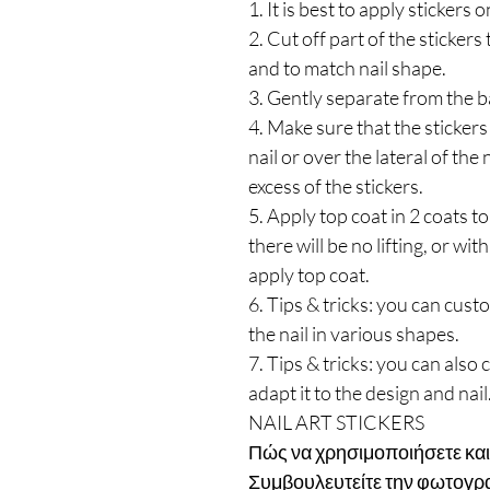
1. It is best to apply stickers
2. Cut off part of the stickers
and to match nail shape.
3. Gently separate from the b
4. Make sure that the stickers
nail or over the lateral of the 
excess of the stickers.
5. Apply top coat in 2 coats to
there will be no lifting, or wi
apply top coat.
6. Tips & tricks: you can cust
the nail in various shapes.
7. Tips & tricks: you can also 
adapt it to the design and nail
NAIL ART STICKERS
Πώς να χρησιμοποιήσετε και
Συμβουλευτείτε την φωτογρ