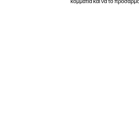
κομμάτια και να το προσαρμόσ
Το Κατάστημά μας
Δημοσθένη Βουτήρα 11, Κύπρος, Λεμε
Δευτέρα-Παρασκευή: 9 π.μ.-6 μ.μ
Τηλ: +357 99490781
Email:
queensofnails@gmail.com