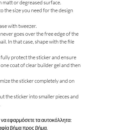
 on matt or degreased surface.
 to the size you need for the design
ase with tweezer.
 never goes over the free edge of the
nail. In that case, shape with the file
 fully protect the sticker and ensure
th one coat of clear builder gel and then
omize the sticker completely and on
cut the sticker into smaller pieces and
.
 να εφαρμόσετε τα αυτοκόλλητα:
αφία βήμα προς βήμα.