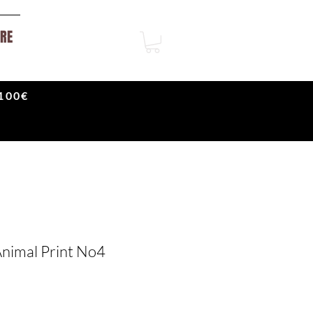
RE
100€
Animal Print No4