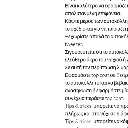
Είναι καλύτερο να εφαρμόζετ
απολιπανμένη επιφάνεια.
Κόψτε μέρος των αυτοκόλλητ
το σχέδιο και για να ταιριάζε
Ξεχωρίστε απαλά το αυτοκόλ
tweezer.
Σιγουρευτείτε ότι το αυτοκόλ
ελεύθερο άκρο του νυχιού ή 
Σε αυτή την περίπτωση λιμά
Εφαρμόστε top coat σε 2 στ
το αυτοκόλλητο και να βεβαι
ανασήκωση ή εφαρμόστε μία σ
συνέχεια περάστε top coat.
Tips & tricks: μπορείτε να 
πλήρως και στο νύχι σε διά
Tips & tricks: μπορείτε να κ