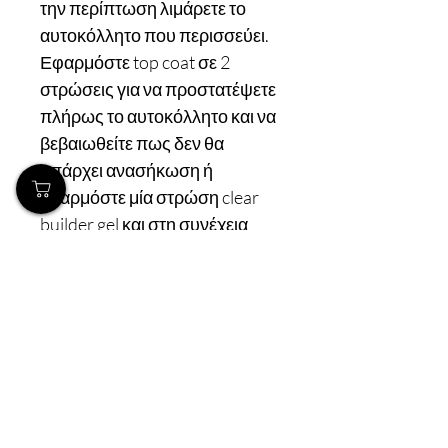
την περίπτωση λιμάρετε το
αυτοκόλλητο που περισσεύει.
Εφαρμόστε top coat σε 2
στρώσεις για να προστατέψετε
πλήρως το αυτοκόλλητο και να
βεβαιωθείτε πως δεν θα
υπάρχει ανασήκωση ή
εφαρμόστε μία στρώση clear
builder gel και στη συνέχεια
περάστε top coat.
Tips & tricks: μπορείτε να
προσαρμόσετε το
αυτοκόλλητο πλήρως και στο
νύχι σε διάφορα σχήματα.
Tips & tricks: μπορείτε να
κόψετε το αυτοκόλλητο σε
μικρότερα κομμάτια και να το