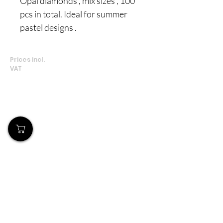
Opal diamonds , mix sizes , 100
pcs in total. Ideal for summer
pastel designs .
Prices incl.
VAT
Το Κατάστημά μας
Δημοσθένη Βουτήρα 11, Κύπρος, Λεμεσός
Δευτέρα-Παρασκευή: 9 π.μ.-6 μ.μ
Τηλ:
+357 99490781
Email:
queensofnails@gmail.com