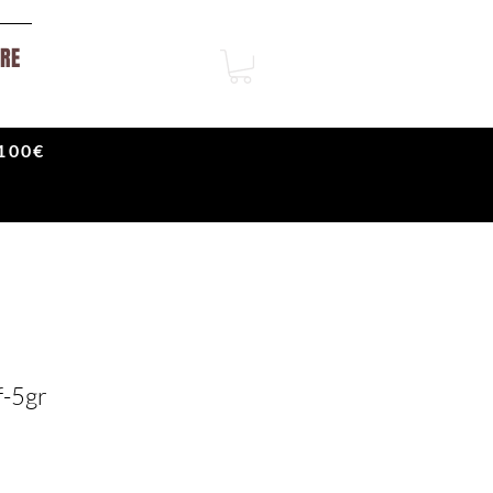
RE
100€
f-5gr