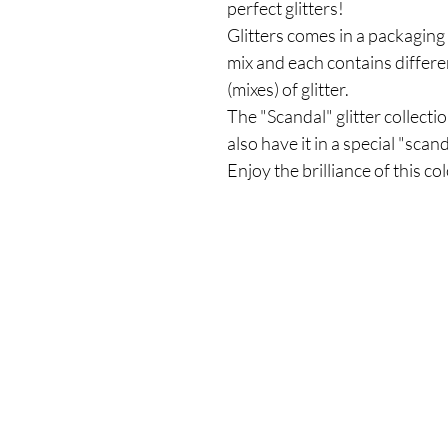
perfect glitters!
Glitters comes in a packaging o
mix and each contains differe
(mixes) of glitter.
The "Scandal" glitter collecti
also have it in a special "scan
Enjoy the brilliance of this co
Το Κατάστημά μας
Δημοσθένη Βουτήρα 11, Κύπρος, Λεμε
Δευτέρα-Παρασκευή: 9 π.μ.-6 μ.μ