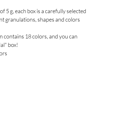
f 5 g, each box is a carefully selected
nt granulations, shapes and colors
on contains 18 colors, and you can
dal" box!
lors
Πολιτική
Εξ
σός
Αποστολή & Επιστροφές
Τηλ
Πολιτική καταστήματος
Emai
Μέθοδοι πληρωμής
FAQ