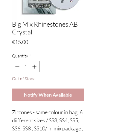
Big Mix Rhinestones AB
Crystal
Price
€15.00
Quantity
*
Out of Stock
Notify When Available
Zircones - same colour in bag, 6
diifferent sizes / SS3, SS4, SS5,
SS6, SS8 , SS10/, in mix package ,