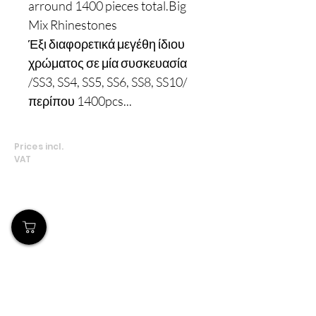
arround 1400 pieces total.Big
Mix Rhinestones
Έξι διαφορετικά μεγέθη ίδιου
χρώματος σε μία συσκευασία
/SS3, SS4, SS5, SS6, SS8, SS10/
περίπου 1400pcs...
Prices incl.
VAT
Our Store
Demostheni Voutira 11, Cyprus, Limassol
Monday-Friday : 9am-6pm
Tel:
+357 99490781