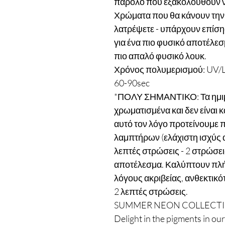
παρόλο που εξακολουθούν να 
Χρώματα που θα κάνουν την 
λατρέψετε - υπάρχουν επίσ
για ένα πιο φυσικό αποτέλε
πιο απαλό φυσικό λουκ.
Χρόνος πολυμερισμού: UV/L
60-90sec
*ΠΟΛΥ ΣΗΜΑΝΤΙΚΟ: Τα ημιμόν
χρωματισμένα και δεν είναι 
αυτό τον λόγο προτείνουμε 
λαμπτήρων (ελάχιστη ισχύς 
λεπτές στρώσεις - 2 στρώσεις
αποτέλεσμα. Καλύπτουν πλή
λόγους ακριβείας, ανθεκτικ
2 λεπτές στρώσεις.
SUMMER NEON COLLECT
Delight in the pigments in our