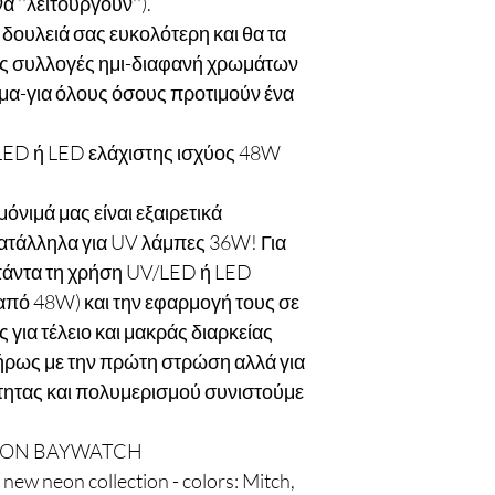
''λειτουργούν'').
δουλειά σας ευκολότερη και θα τα
ης συλλογές ημι-διαφανή χρωμάτων
σμα-για όλους όσους προτιμούν ένα
ED ή LED ελάχιστης ισχύος 48W
ιμά μας είναι εξαιρετικά
κατάλληλα για UV λάμπες 36W! Για
πάντα τη χρήση UV/LED ή LED
από 48W) και την εφαρμογή τους σε
 για τέλειο και μακράς διαρκείας
ρως με την πρώτη στρώση αλλά για
ότητας και πολυμερισμού συνιστούμε
ION BAYWATCH
 new neon collection - colors: Mitch,