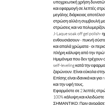
υποχρεωτική χρήση δυνατών
και εφαρμογή σε λεπτές στρώσ
μεγάλης διάρκειας αποτέλε
στρώση αλλά η συμβουλή μας
στρώσεις και να πολυμερίζον
J-Laque soak off gel polish-
ενθουσιάσουν - πυκνή σύστα
και απαλά χρώματα - οι πε
πλήρη κάλυψη από την πρώ
Ημιμόνιμα που δεν τρέχουν 
self-leveling κατά την εφαρμ
ζαρώνουν. Είναι εύκολα στη
Επίσης είναι ιδανικά και για 
και την υφή τους,
Εφαρμόστε σε 2 λεπτές στρώ
100% κάλυψη και κλειδώστε 
ΣΗΜΑΝΤΙΚΟ: Πριν αγοράσετε