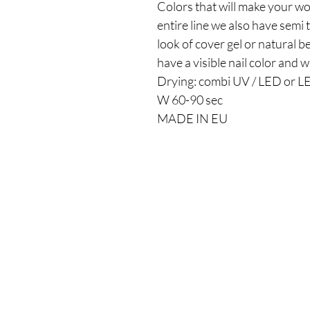
Colors that will make your wo
entire line we also have semi
look of cover gel or natural b
have a visible nail color and w
Drying: combi UV / LED or L
W 60-90 sec
MADE IN EU
Our Store
Demostheni Voutira 11, Cyprus, Limasso
Monday-Friday : 9am-6pm