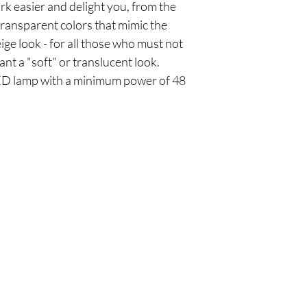
rk easier and delight you, from the
 transparent colors that mimic the
eige look - for all those who must not
ant a "soft" or translucent look.
ED lamp with a minimum power of 48
Policy
Cu
l
Shipping & Returns
Tel:
Privacy & Policy
Emai
Payment Methods
Terms of Use