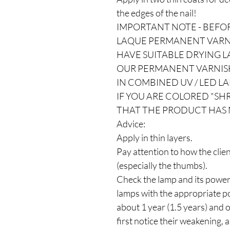
the edges of the nail!
IMPORTANT NOTE - BEFOR
LAQUE PERMANENT VARNI
HAVE SUITABLE DRYING L
OUR PERMANENT VARNISH
IN COMBINED UV / LED LA
IF YOU ARE COLORED "SHRI
THAT THE PRODUCT HAS 
Advice:
Apply in thin layers.
Pay attention to how the clie
(especially the thumbs).
Check the lamp and its power
lamps with the appropriate po
about 1 year (1.5 years) and
first notice their weakening, a