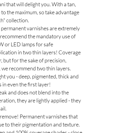
 that will delight you. With a tan,
ne to the maximum, so take advantage
" collection.
ermanent varnishes are extremely
e recommend the mandatory use of
 or LED lamps for safe
lication in two thin layers! Coverage
r, but for the sake of precision,
, we recommend two thin layers.
light you - deep, pigmented, thick and
in even the first layer!
eak and does not blend into the
ration, they are lightly applied - they
ail.
to remove! Permanent varnishes that
due to their pigmentation and texture.
deep and 100% coverage shades - close