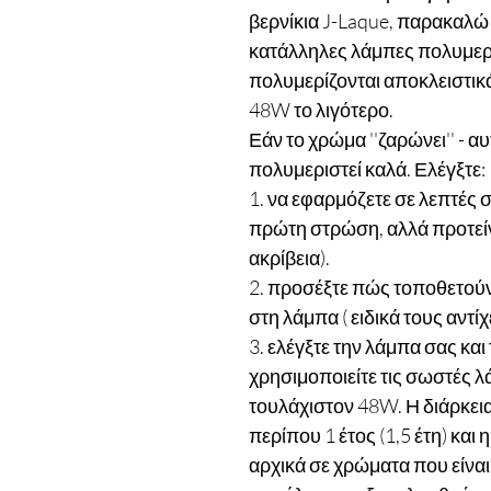
βερνίκια J-Laque, παρακαλώ σ
κατάλληλες λάμπες πολυμερι
πολυμερίζονται αποκλειστι
48W το λιγότερο.
Εάν το χρώμα ''ζαρώνει'' - αυ
πολυμεριστεί καλά. Ελέγξτε:
1. να εφαρμόζετε σε λεπτές 
πρώτη στρώση, αλλά προτείν
ακρίβεια).
2. προσέξτε πώς τοποθετούν 
στη λάμπα ( ειδικά τους αντίχ
3. ελέγξτε την λάμπα σας και
χρησιμοποιείτε τις σωστές λ
τουλάχιστον 48W. Η διάρκεια
περίπου 1 έτος (1,5 έτη) και
αρχικά σε χρώματα που είναι