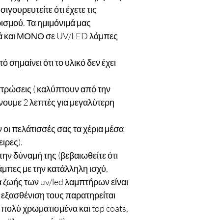
ιγουρευτείτε ότι έχετε τις
σμού. Τα ημιμόνιμά μας
κά και ΜΟΝΟ σε UV/LED λάμπες
τό σημαίνει ότι το υλικό δεν έχει
στρώσεις ( καλύπτουν από την
ουμε 2 λεπτές για μεγαλύτερη
οι πελάτισσές σας τα χέρια μέσα
ειρες).
 την δύναμή της (βεβαιωθείτε ότι
άμπες με την κατάλληλη ισχύ,
 ζωής των uv/led λαμπτήρων είναι
 η εξασθένιση τους παρατηρείται
 πολύ χρωματισμένα και top coats,