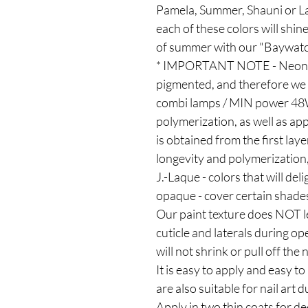
Pamela, Summer, Shauni or Lani
each of these colors will shi
of summer with our "Baywatch
* IMPORTANT NOTE - Neon p
pigmented, and therefore w
combi lamps / MIN power 48W
polymerization, as well as app
is obtained from the first laye
longevity and polymerization
J.-Laque - colors that will de
opaque - cover certain shades 
Our paint texture does NOT l
cuticle and laterals during ope
will not shrink or pull off the n
It is easy to apply and easy 
are also suitable for nail art 
Apply in two thin coats for 