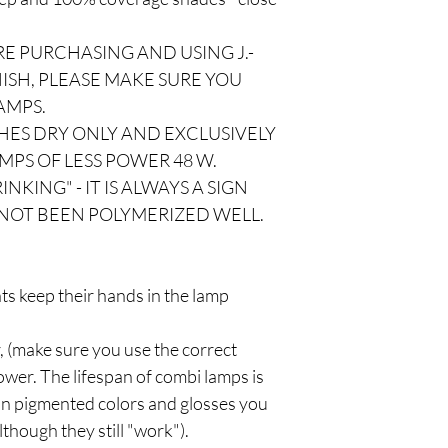
E PURCHASING AND USING J.-
SH, PLEASE MAKE SURE YOU
AMPS.
ES DRY ONLY AND EXCLUSIVELY
MPS OF LESS POWER 48 W.
NKING" - IT IS ALWAYS A SIGN
NOT BEEN POLYMERIZED WELL.
nts keep their hands in the lamp
, (make sure you use the correct
wer. The lifespan of combi lamps is
 on pigmented colors and glosses you
lthough they still "work").