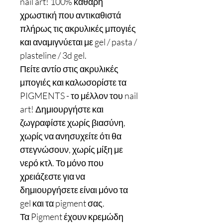
nail art! 100% καθαρή
χρωστική που αντικαθιστά
πλήρως τις ακρυλικές μπογιές
και αναμιγνύεται με gel / pasta /
plasteline / 3d gel.
Πείτε αντίο στις ακρυλικές
μπογιές και καλωσορίστε τα
PIGMENTS - το μέλλον του nail
art! Δημιουργήστε και
ζωγραφίστε χωρίς βιασύνη,
χωρίς να ανησυχείτε ότι θα
στεγνώσουν, χωρίς μίξη με
νερό κτλ. Το μόνο που
χρειάζεστε για να
δημιουργήσετε είναι μόνο τα
gel και τα pigment σας.
Τα Pigment έχουν κρεμώδη