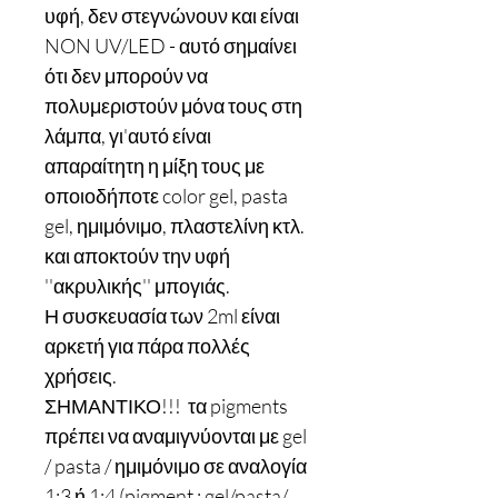
υφή, δεν στεγνώνουν και είναι
NON UV/LED - αυτό σημαίνει
ότι δεν μπορούν να
πολυμεριστούν μόνα τους στη
λάμπα, γι'αυτό είναι
απαραίτητη η μίξη τους με
οποιοδήποτε color gel, pasta
gel, ημιμόνιμο, πλαστελίνη κτλ.
και αποκτούν την υφή
''ακρυλικής'' μπογιάς.
Η συσκευασία των 2ml είναι
αρκετή για πάρα πολλές
χρήσεις.
ΣΗΜΑΝΤΙΚΟ!!! τα pigments
πρέπει να αναμιγνύονται με gel
/ pasta / ημιμόνιμο σε αναλογία
1:3 ή 1:4 (pigment : gel/pasta/