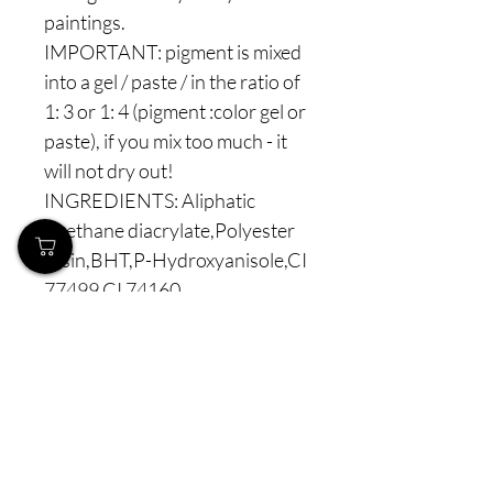
paintings.
IMPORTANT: pigment is mixed
into a gel / paste / in the ratio of
1: 3 or 1: 4 (pigment :color gel or
paste), if you mix too much - it
will not dry out!
INGREDIENTS: Aliphatic
Urethane diacrylate,Polyester
resin,BHT,P-Hydroxyanisole,CI
77499,CI 74160
WARNING: FOR
PROFESSIONAL USE ONLY!
Read the operating instructions
carefully! Avoid direct contact
with skin and eyes. Keep out of
reach of children. May cause