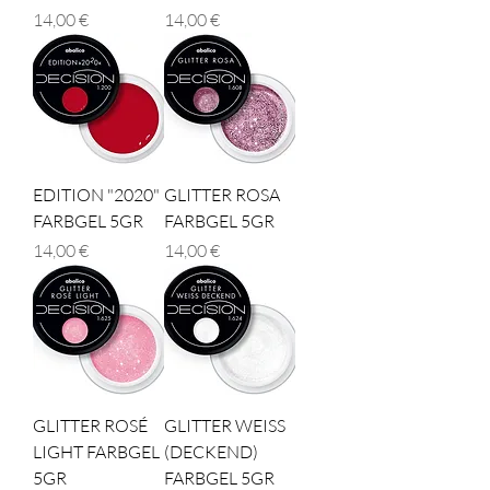
Τιμή
Τιμή
14,00 €
14,00 €
EDITION "2020"
GLITTER ROSA
FARBGEL 5GR
FARBGEL 5GR
Τιμή
Τιμή
14,00 €
14,00 €
GLITTER ROSÉ
GLITTER WEISS
LIGHT FARBGEL
(DECKEND)
5GR
FARBGEL 5GR