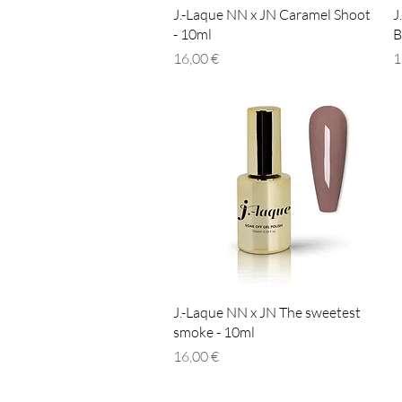
Γρήγορη προβολή
J.-Laque NN x JN Caramel Shoot
J
- 10ml
B
Τιμή
Τ
16,00 €
1
Γρήγορη προβολή
J.-Laque NN x JN The sweetest
smoke - 10ml
Τιμή
16,00 €