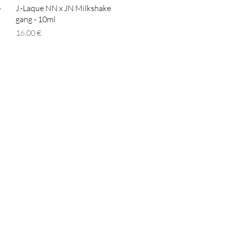
Γρήγορη προβολή
-
J.-Laque NN x JN Milkshake
gang - 10ml
Τιμή
16,00 €