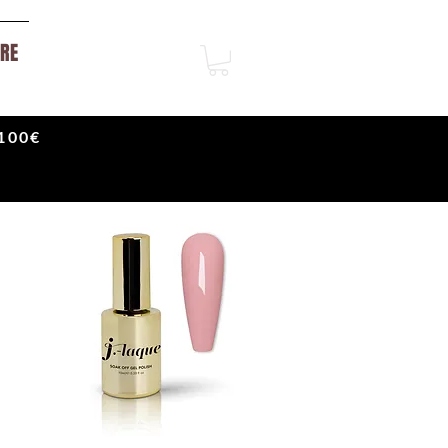
RE
100€